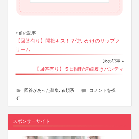
前の記事
投
【回答有り】間接キス！？使いかけのリップク
稿
リーム
ナ
次の記事
ビ
【回答有り】５日間程連続履きパンティ
ゲ
ー
2018年10月22日
wpmaster
回答があった募集
,
衣類系
コメントを残
す
シ
ョ
スポンサーサイト
ン