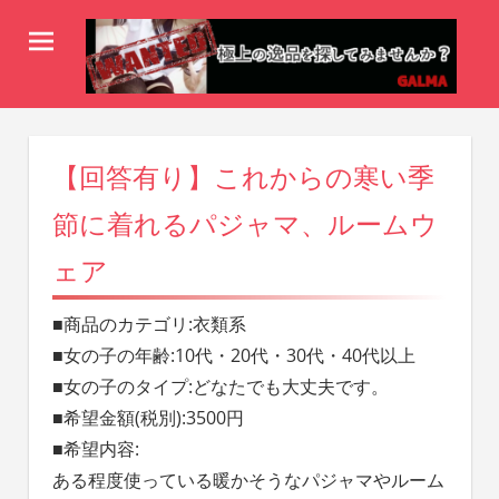
コ
ン
テ
-
ン
ギ
galma
ツ
wanted-
ャ
【回答有り】これからの寒い季
へ
ス
ル
節に着れるパジャマ、ルームウ
キ
マ
ェア
ッ
WANTED！
プ
■商品のカテゴリ:衣類系
■女の子の年齢:10代・20代・30代・40代以上
■女の子のタイプ:どなたでも大丈夫です。
■希望金額(税別):3500円
■希望内容:
ある程度使っている暖かそうなパジャマやルーム