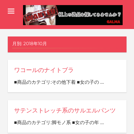
コ
ン
テ
-
ン
ギ
galma
ツ
wanted-
ャ
月別: 2018年10月
へ
ス
ル
キ
マ
ワコールのナイトブラ
ッ
WANTED！
プ
■商品のカテゴリ:その他下着 ■女の子の
…
サテンストレッチ系のサルエルパンツ
■商品のカテゴリ:脚モノ系 ■女の子の年
…