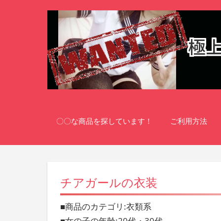
コ
ン
テ
ン
ツ
へ
ス
-
galma
キ
wanted-
ッ
〇〇な商品を探しています！
ご利用方法
プ
チアガールの衣装
■商品のカテゴリ:衣類系
■女の子の年齢:20代・30代