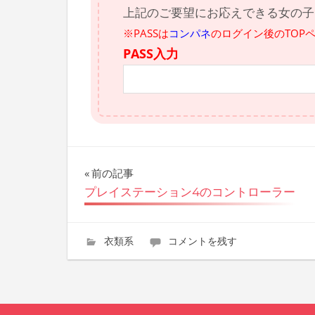
上記のご要望にお応えできる女の子
※PASSは
コンパネ
のログイン後のTOP
PASS入力
投
前の記事
プレイステーション4のコントローラー
稿
ナ
2018年8月6日
wpmaster
衣類系
コメントを残す
ビ
ゲ
ー