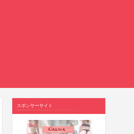
ギ
ャ
ル
マ
WANTED！
スポンサーサイト