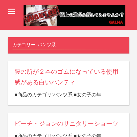
コ
ン
テ
-
ン
ギ
galma
ツ
wanted-
ャ
カテゴリー: パンツ系
へ
ス
ル
キ
マ
腰の所が２本のゴムになっている使用
ッ
感がある白いパンティ
WANTED！
プ
■商品のカテゴリ:パンツ系 ■女の子の年
…
ピーチ・ジョンのサニタリーショーツ
■商品のカテゴリ:パンツ系 ■女の子の年
…